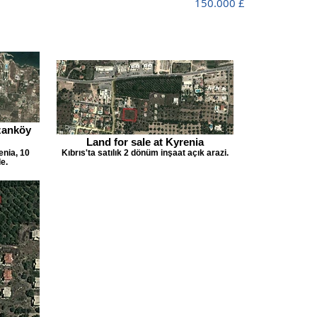
150.000 £
2 Dönü
Bu 8092 
Köy'de, s
yürüme m
arabayla
yer almak
Ozanköy
Land for sale at Kyrenia
Arazide 2
enia, 10
Kıbrıs'ta satılık 2 dönüm inşaat açık arazi.
bulunmakt
e.
geçen uz
yolla ulaş
veya 13 x
inşasına 