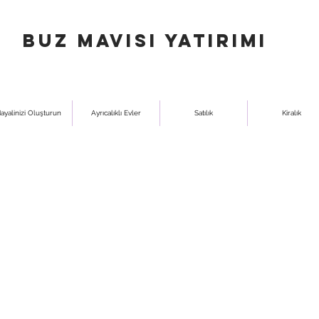
buz mavisi yatırımı
ayalinizi Oluşturun
Ayrıcalıklı Evler
Satılık
Kiralık